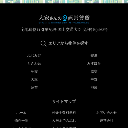
宅地建物取引業免許 国土交通大臣 免許(16)390号
エリアから物件を探す
ふじみ野
鶴瀬
ときわ台
みずほ台
朝霞
成増
大塚
中野
麻布
池袋
サイトマップ
ホーム
仲介手数料無料
お問い合わせ
物件一覧
入居までの流れ
運営会社