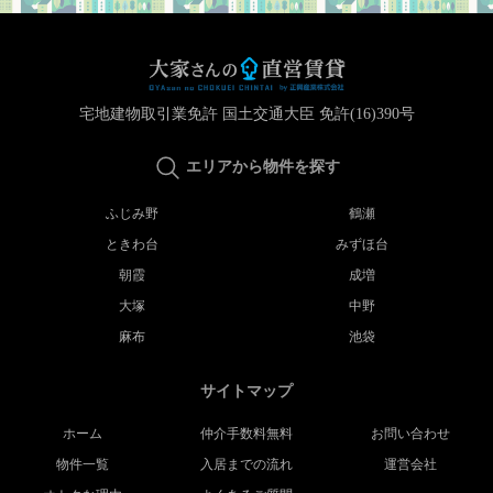
宅地建物取引業免許 国土交通大臣 免許(16)390号
エリアから物件を探す
ふじみ野
鶴瀬
ときわ台
みずほ台
朝霞
成増
大塚
中野
麻布
池袋
サイトマップ
ホーム
仲介手数料無料
お問い合わせ
物件一覧
入居までの流れ
運営会社