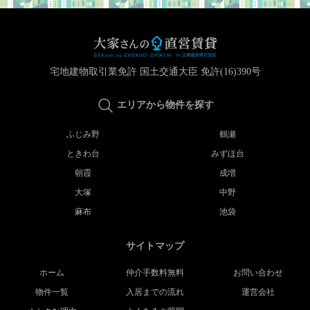
宅地建物取引業免許 国土交通大臣 免許(16)390号
エリアから物件を探す
ふじみ野
鶴瀬
ときわ台
みずほ台
朝霞
成増
大塚
中野
麻布
池袋
サイトマップ
ホーム
仲介手数料無料
お問い合わせ
物件一覧
入居までの流れ
運営会社