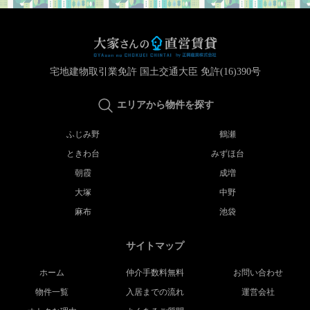
宅地建物取引業免許 国土交通大臣 免許(16)390号
エリアから物件を探す
ふじみ野
鶴瀬
ときわ台
みずほ台
朝霞
成増
大塚
中野
麻布
池袋
サイトマップ
ホーム
仲介手数料無料
お問い合わせ
物件一覧
入居までの流れ
運営会社