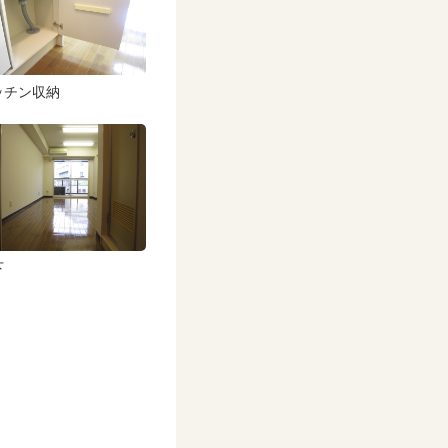
ッチン収納
下