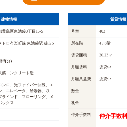
建物情報
賃貸情報
豊島区東池袋3丁目15-5
号室
403
メトロ有楽町線 東池袋駅 徒歩5
所在階
4 / 8階
賃貸面積
20.23㎡
(所有分)
月額賃料
賃貸中
鉄筋コンクリート造
月額共益費
賃貸中
コンロ、光ファイバー回線、エ
ン、エレベータ、給湯器、収
敷金
ブラインド、フローリング、メ
ボックス
礼金
仲介手数料
仲介手数