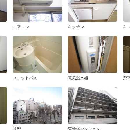
エアコン
キッチン
キ
ユニットバス
電気温水器
廊
眺望
東池袋マンション