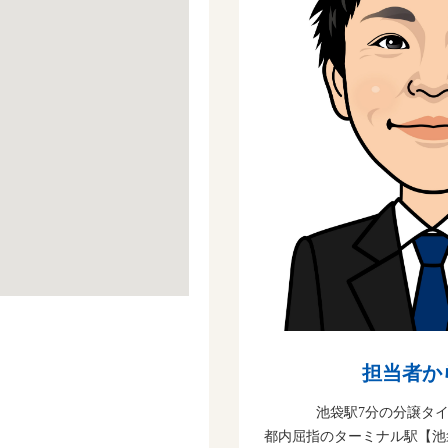
担当者か
池袋駅7分の分譲タ
都内屈指のターミナル駅【池