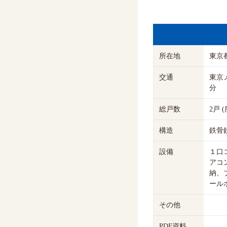
所在地
東京都
交通
東京
分
総戸数
2戸 
構造
鉄骨
設備
１口
アコ
納、
ール
その他
PDF資料