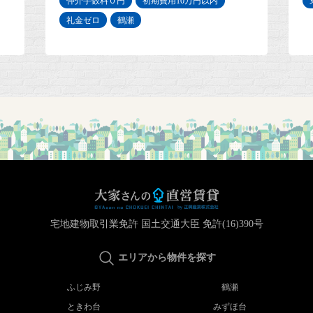
東池袋マンション
池袋
宅地建物取引業免許 国土交通大臣 免許(16)390号
エリアから物件を探す
ふじみ野
鶴瀬
ときわ台
みずほ台