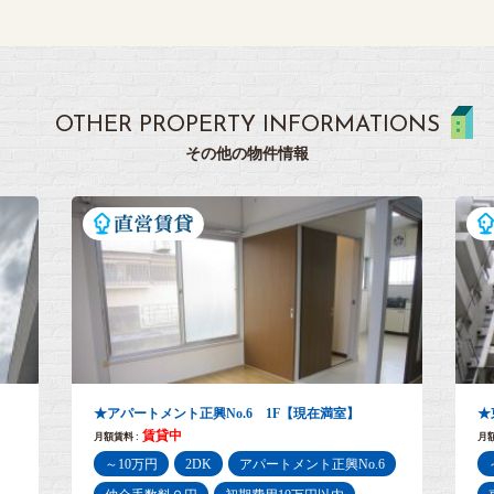
OTHER PROPERTY INFORMATIONS
その他の物件情報
★東池袋マンション 4階【現在満室】
★
賃貸中
月額賃料 :
月額
6
～10万円
1R
仲介手数料０円