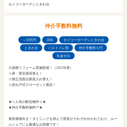
セイコーガーデンときわ台
仲介手数料無料
～10万円
2DK
セイコーガーデンときわ台
ときわ台
バストイレ別
仲介手数料０円
礼金ゼロ
大規模リフォーム実施部屋！（2021年度）
☆床・壁全面張替え！
☆独立洗面台新規入れ替え！
☆折れ戸式クローゼット新設！
★☆人気の駅近物件☆★
★仲介手数料無料!!!★
角部屋南向き！ダイニングを挟んで居室がそれぞれ分かれており、ルー
ムシェアにも最適なお部屋です！