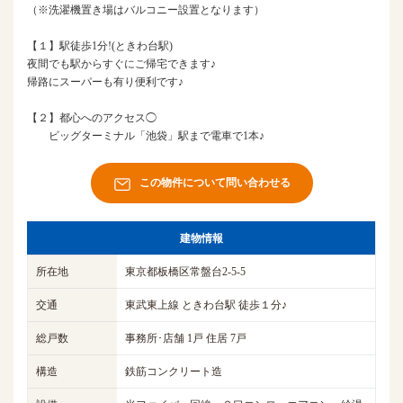
（※洗濯機置き場はバルコニー設置となります）
【１】駅徒歩1分!(ときわ台駅)
夜間でも駅からすぐにご帰宅できます♪
帰路にスーパーも有り便利です♪
【２】都心へのアクセス◯
ビッグターミナル「池袋」駅まで電車で1本♪
この物件について問い合わせる
建物情報
所在地
東京都板橋区常盤台2-5-5
交通
東武東上線 ときわ台駅 徒歩１分♪
総戸数
事務所･店舗 1戸 住居 7戸
構造
鉄筋コンクリート造