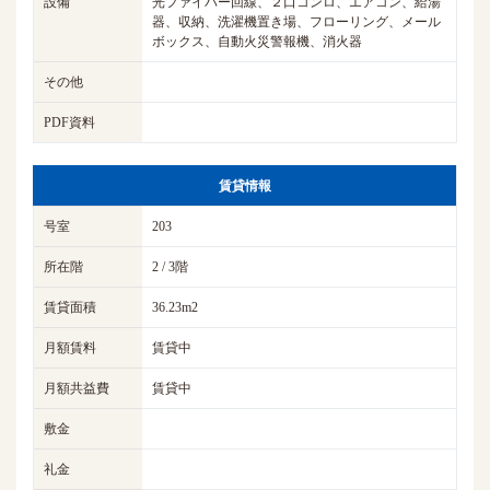
設備
光ファイバー回線、２口コンロ、エアコン、給湯
器、収納、洗濯機置き場、フローリング、メール
ボックス、自動火災警報機、消火器
その他
PDF資料
賃貸情報
号室
203
所在階
2 / 3階
賃貸面積
36.23m2
月額賃料
賃貸中
月額共益費
賃貸中
敷金
礼金