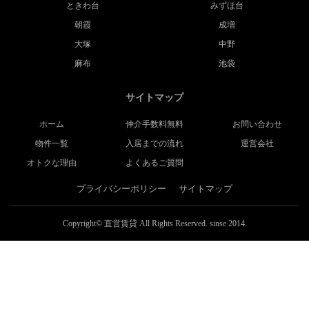
ときわ台
みずほ台
朝霞
成増
大塚
中野
麻布
池袋
サイトマップ
ホーム
仲介手数料無料
お問い合わせ
物件一覧
入居までの流れ
運営会社
オトクな理由
よくあるご質問
プライバシーポリシー
サイトマップ
Copyright© 直営賃貸 All Rights Reserved. sinse 2014.