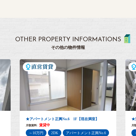
OTHER PROPERTY INFORMATIONS
その他の物件情報
★アパートメント正興No.6 1F【現在満室】
★
賃貸中
月額賃料 :
月額
～10万円
2DK
アパートメント正興No.6