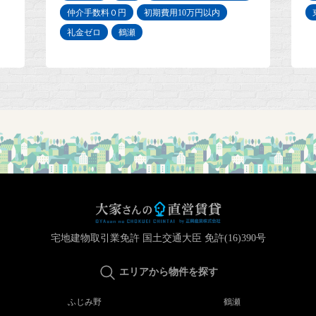
仲介手数料０円
初期費用10万円以内
礼金ゼロ
鶴瀬
宅地建物取引業免許 国土交通大臣 免許(16)390号
エリアから物件を探す
ふじみ野
鶴瀬