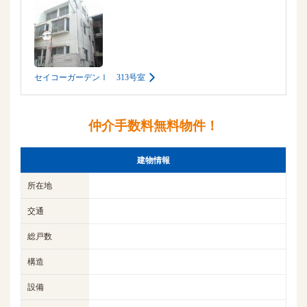
セイコーガーデンⅠ 313号室
仲介手数料無料物件！
建物情報
所在地
交通
総戸数
構造
設備