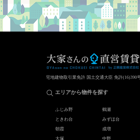
宅地建物取引業免許 国土交通大臣 免許(16)390
エリアから物件を探す
ふじみ野
鶴瀬
ときわ台
みずほ台
朝霞
成増
大塚
中野