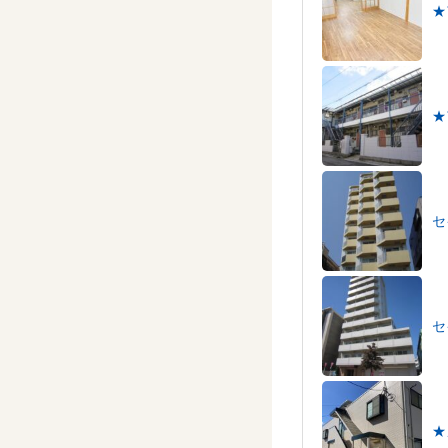
★
★
セ
セ
★