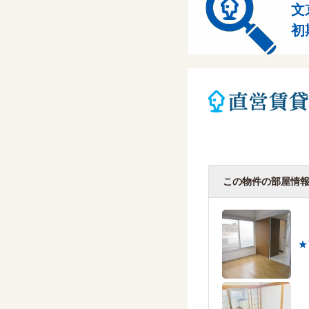
文
初
この物件の部屋情
★