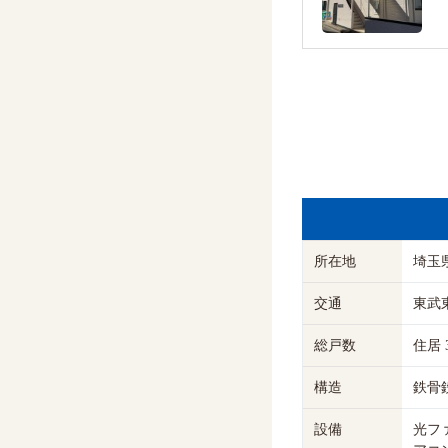
所在地
埼玉県
交通
東武
総戸数
住居 
構造
鉄骨
設備
光フ