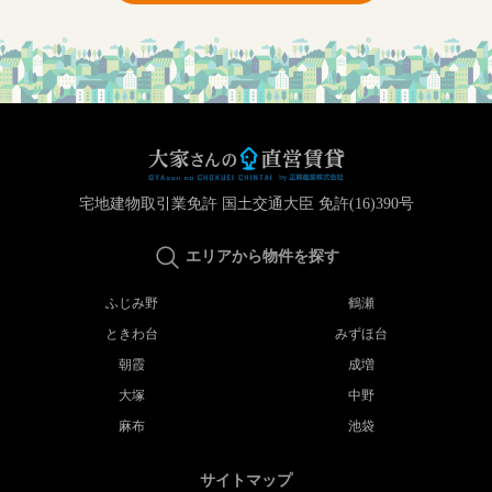
宅地建物取引業免許 国土交通大臣 免許(16)390号
エリアから物件を探す
ふじみ野
鶴瀬
ときわ台
みずほ台
朝霞
成増
大塚
中野
麻布
池袋
サイトマップ