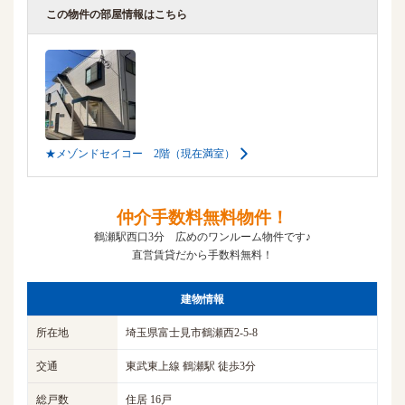
この物件の部屋情報はこちら
★メゾンドセイコー 2階（現在満室）
仲介手数料無料物件！
鶴瀬駅西口3分 広めのワンルーム物件です♪
直営賃貸だから手数料無料！
建物情報
所在地
埼玉県富士見市鶴瀬西2-5-8
交通
東武東上線 鶴瀬駅 徒歩3分
総戸数
住居 16戸