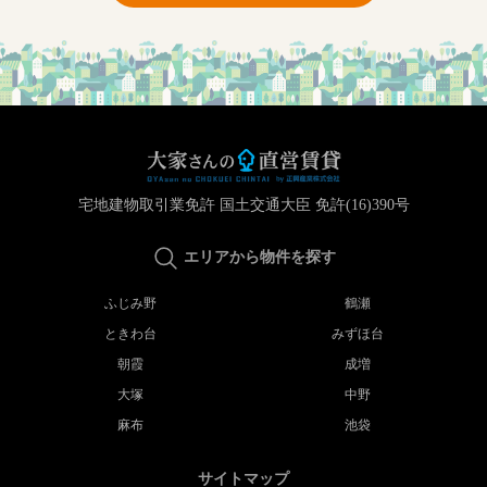
宅地建物取引業免許 国土交通大臣 免許(16)390号
エリアから物件を探す
ふじみ野
鶴瀬
ときわ台
みずほ台
朝霞
成増
大塚
中野
麻布
池袋
サイトマップ