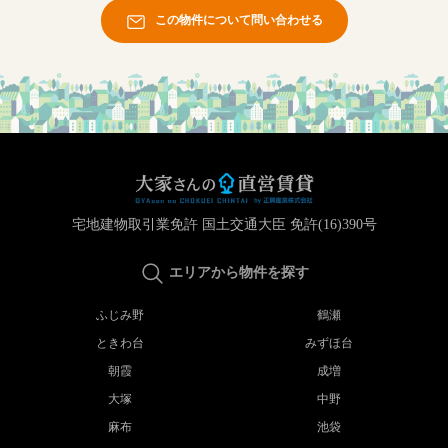
この物件について問い合わせる
宅地建物取引業免許 国土交通大臣 免許(16)390号
エリアから物件を探す
ふじみ野
鶴瀬
ときわ台
みずほ台
朝霞
成増
大塚
中野
麻布
池袋