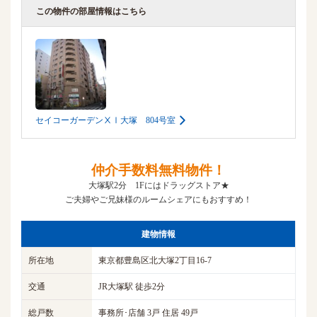
この物件の部屋情報はこちら
セイコーガーデンⅩⅠ大塚 804号室
仲介手数料無料物件！
大塚駅2分 1Fにはドラッグストア★
ご夫婦やご兄妹様のルームシェアにもおすすめ！
建物情報
所在地
東京都豊島区北大塚2丁目16-7
交通
JR大塚駅 徒歩2分
総戸数
事務所･店舗 3戸 住居 49戸