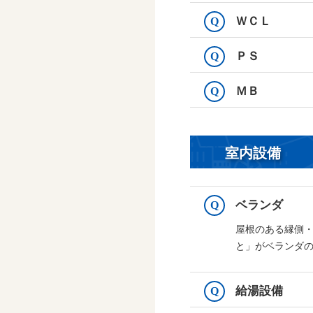
ＷＣＬ
Q
ＰＳ
Q
ＭＢ
Q
室内設備
ベランダ
Q
屋根のある縁側
と」がベランダ
給湯設備
Q