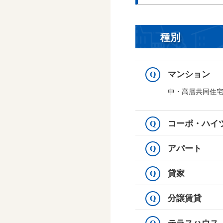
種別
マンション
Q
中・高層共同住宅（
コーポ・ハイ
Q
アパート
Q
貸家
Q
分譲賃貸
Q