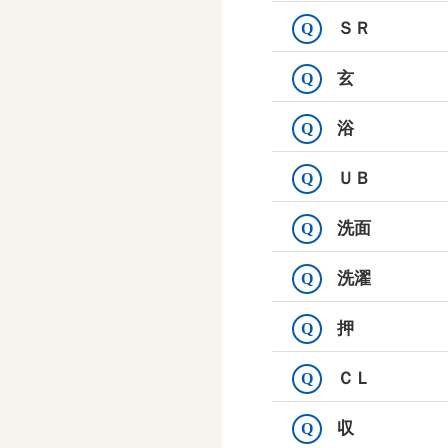
ＳＲ
Q
玄
Q
浴
Q
ＵＢ
Q
洗面
Q
洗濯
Q
押
Q
ＣＬ
Q
収
Q