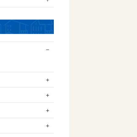
−
+
+
+
+