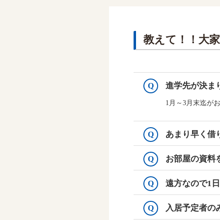
教えて！！大
進学先が決ま
Q
1月～3月末迄が
あまり早く借
Q
お部屋の資料
Q
遠方なので1
Q
入居予定者の
Q