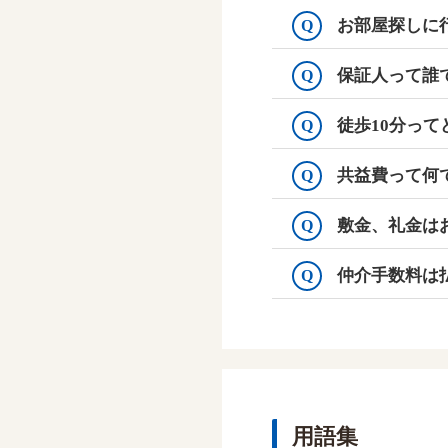
お部屋探しに
Q
保証人って誰
Q
徒歩10分っ
Q
共益費って何
Q
敷金、礼金は
Q
仲介手数料は
Q
用語集