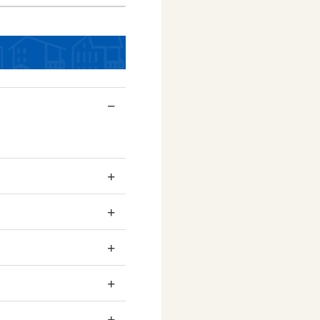
−
+
+
+
+
+