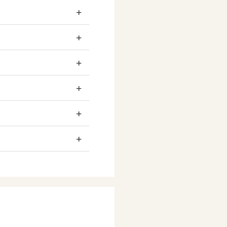
+
+
+
+
+
+