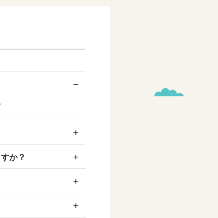
−
。
+
+
ますか？
+
+