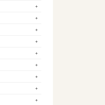
+
+
+
+
+
+
+
+
+