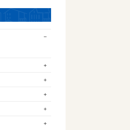
−
+
+
+
+
+