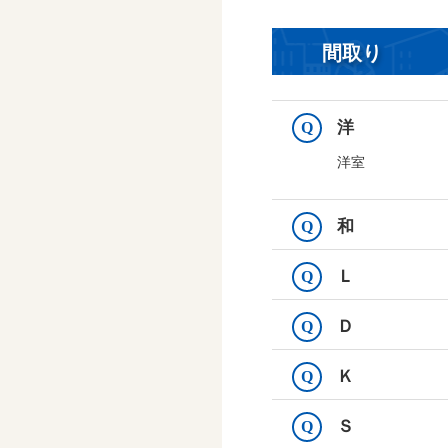
間取り
洋
Q
洋室
和
Q
Ｌ
Q
Ｄ
Q
Ｋ
Q
Ｓ
Q