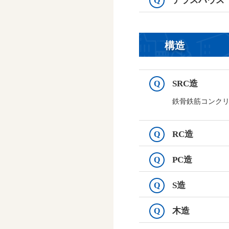
テラスハウス
Q
構造
SRC造
Q
鉄骨鉄筋コンク
RC造
Q
PC造
Q
S造
Q
木造
Q