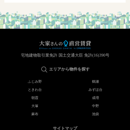
宅地建物取引業免許 国土交通大臣 免許(16)390号
エリアから物件を探す
ふじみ野
鶴瀬
ときわ台
みずほ台
朝霞
成増
大塚
中野
麻布
池袋
サイトマップ