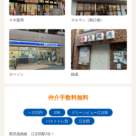
スギ薬局
マルマン（南口側）
ローソン
銭湯
仲介手数料無料
～15万円
1DK
グリーンビュー江古田
バストイレ別
江古田
西武池袋線 江古田駅3分！