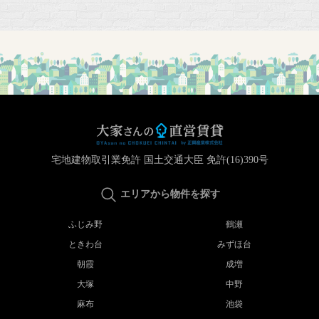
宅地建物取引業免許 国土交通大臣 免許(16)390号
エリアから物件を探す
ふじみ野
鶴瀬
ときわ台
みずほ台
朝霞
成増
大塚
中野
麻布
池袋