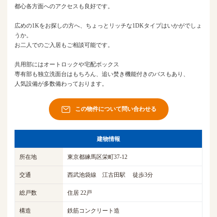
都心各方面へのアクセスも良好です。
広めの1Kをお探しの方へ、ちょっとリッチな1DKタイプはいかがでしょ
うか。
お二人でのご入居もご相談可能です。
共用部にはオートロックや宅配ボックス
専有部も独立洗面台はもちろん、追い焚き機能付きのバスもあり、
人気設備が多数備わっております。
この物件について問い合わせる
建物情報
所在地
東京都練馬区栄町37-12
交通
西武池袋線 江古田駅 徒歩3分
総戸数
住居 22戸
構造
鉄筋コンクリート造