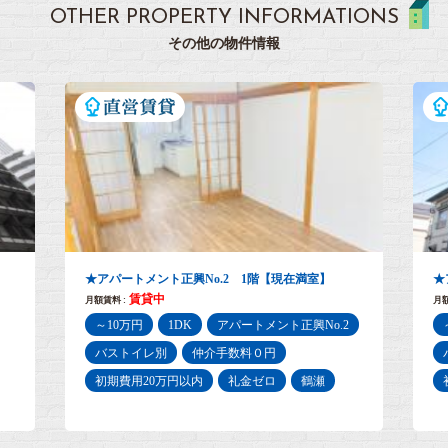
OTHER PROPERTY INFORMATIONS
その他の物件情報
★アパートメント正興No.3 1階【現在満室】
セ
賃貸中
月額賃料 :
月額
2
～10万円
2DK
アパートメント正興No.3
バストイレ別
ペット可
仲介手数料０円
初期費用20万円以内
礼金ゼロ
鶴瀬