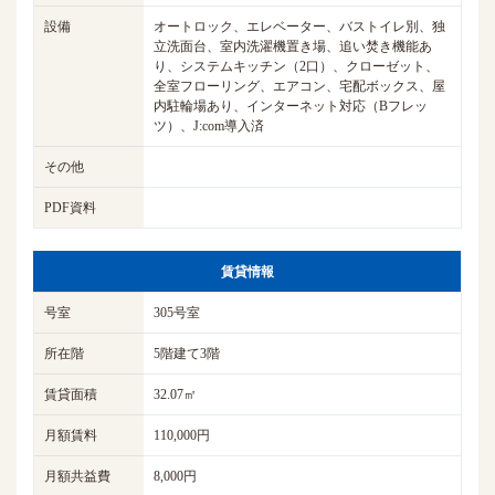
設備
オートロック、エレベーター、バストイレ別、独
立洗面台、室内洗濯機置き場、追い焚き機能あ
り、システムキッチン（2口）、クローゼット、
全室フローリング、エアコン、宅配ボックス、屋
内駐輪場あり、インターネット対応（Bフレッ
ツ）、J:com導入済
その他
PDF資料
賃貸情報
号室
305号室
所在階
5階建て3階
賃貸面積
32.07㎡
月額賃料
110,000円
月額共益費
8,000円